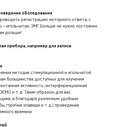
проведения обследования
проводить регистрацию моторного ответа, с
 — игольчатую ЭМГ. Больше не нужно постоянно
ам дольше!
ам прибора, например для записи
м
нения методик стимуляционной и игольчатой
нам большинства доступных для изучения
 спонтанная активность, интерференционная
EMG и т. д. Таким образом, для вас
дики, а благодаря различным удобным
ы, горячие клавиши и т. д.) проведение
емного времени.
плей