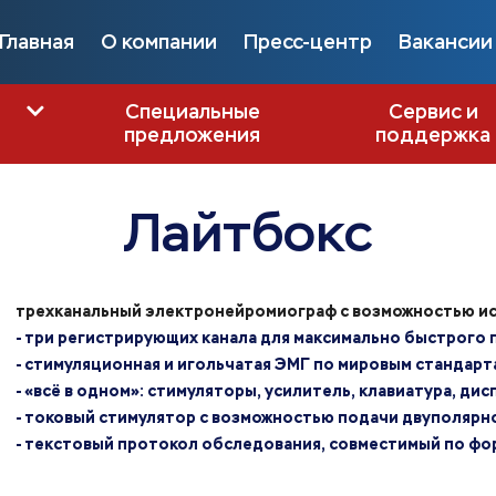
Главная
О компании
Пресс-центр
Вакансии
Специальные
Сервис и
предложения
поддержка
Лайтбокс
трехканальный электронейромиограф с возможностью ис
- три регистрирующих канала для максимально быстрого
- стимуляционная и игольчатая ЭМГ по мировым стандарт
- «всё в одном»: стимуляторы, усилитель, клавиатура, дис
- токовый стимулятор c возможностью подачи двуполярн
- текстовый протокол обследования, совместимый по фо