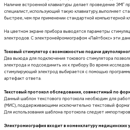
Наличие встроенной клавиатуры делает проведение ЭМГ п
специалист, использующий такую клавиатуру, выполняет ст
быстрее, чем при применении стандартной компьютерной к
На цветном экране прибора выводятся параметры стимуляц
электродов. С электронейромиографом «Лайтбокс» эти данны
Токовый стимулятор c возможностью подачи двуполярног
Два выхода для подключения токового стимулятора позвол
электрода и подсоединить их к прибору. Во время исследо
стимулирующий электрод выбирается с помощью программы
артефакт ответа.
Текстовый протокол обследования, совместимый по фор
Данный шаблон текстового протокола необходим для рабо
(МИС), поддерживающими исключительно текстовый формат
Для использования шаблона протокола следует импортиров
Электромиография входит в номенклатуру медицинских у