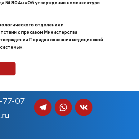
ода № 804н «Об утверждении номенклатуры
рологического отделения и
тствии с приказом Министерства
 утверждении Порядка оказания медицинской
 системы».
П
0-77-07
.ru