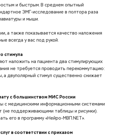
ростым и быстрым. В среднем опытный
андартное ЭМГ-исследование в полтора раза
лавиатуры и мыши.
ии, а также показывается качество наложения
е всегда у вас под рукой.
о стимула
яют наложить на пациента два стимулирующих
вания не требуется проводить перекоммутацию:
, а двуполярный стимул существенно снижает
мату с большинством МИС России
ты с медицинскими информационными системами
 (не поддерживающими таблицы и рисунки).
ать его в программу «Нейро-МВП.NET».
слуг в соответствии с приказом