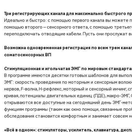
Три регистрирующих канала для максимально быстрого 
Идеально и быстро: с помощью первого канала вы можете 
помощью второго — сенсорного ответа, с помощью третьего
переподключать отводящие кабели. Пусть они прослужат в
Возможна одновременная регистрация по всем трем канал
соматосенсорных ВП
Стимуляционная и игольчатая ЭМГ по мировым стандарта
В программе имеются десятки готовых шаблонов для выпол
ЭМГ: скорость проведения по моторным и сенсорным волок
нервов, F-волна, H-рефлекс, моторный и сенсорный инчинг,
кривая, потенциалы двигательных единиц (ПДЕ), макро-ЭМГ, Q
открываются все доступные на сегодняшний день ЭМГ-мето
функциям программы (таким как окно помощи, связанные проб
обследования становится комфортным и занимает совсем н
«Всё в одном»: стимуляторы, усилитель, клавиатура, дис