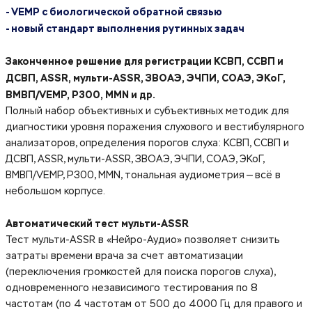
- VEMP с биологической обратной связью
- новый стандарт выполнения рутинных задач
Законченное решение для регистрации КСВП, ССВП и
ДСВП, ASSR, мульти-ASSR, ЗВОАЭ, ЭЧПИ, СОАЭ, ЭКоГ,
ВМВП/VEMP, P300, MMN и др.
Полный набор объективных и субъективных методик для
диагностики уровня поражения слухового и вестибулярного
анализаторов, определения порогов слуха: КСВП, ССВП и
ДСВП, ASSR, мульти-ASSR, ЗВОАЭ, ЭЧПИ, СОАЭ, ЭКоГ,
ВМВП/VEMP, P300, MMN, тональная аудиометрия — всё в
небольшом корпусе.
Автоматический тест мульти-ASSR
Тест мульти-ASSR в «Нейро-Аудио» позволяет снизить
затраты времени врача за счет автоматизации
(переключения громкостей для поиска порогов слуха),
одновременного независимого тестирования по 8
частотам (по 4 частотам от 500 до 4000 Гц для правого и