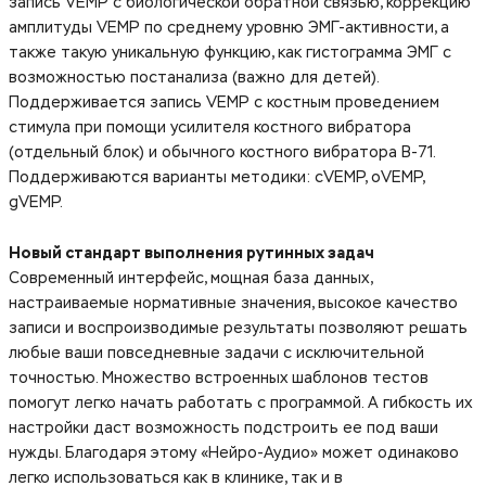
запись VEMP с биологической обратной связью, коррекцию
амплитуды VEMP по среднему уровню ЭМГ-активности, а
также такую уникальную функцию, как гистограмма ЭМГ с
возможностью постанализа (важно для детей).
Поддерживается запись VEMP с костным проведением
стимула при помощи усилителя костного вибратора
(отдельный блок) и обычного костного вибратора B-71.
Поддерживаются варианты методики: cVEMP, oVEMP,
gVEMP.
Новый стандарт выполнения рутинных задач
Современный интерфейс, мощная база данных,
настраиваемые нормативные значения, высокое качество
записи и воспроизводимые результаты позволяют решать
любые ваши повседневные задачи с исключительной
точностью. Множество встроенных шаблонов тестов
помогут легко начать работать с программой. А гибкость их
настройки даст возможность подстроить ее под ваши
нужды. Благодаря этому «Нейро-Аудио» может одинаково
легко использоваться как в клинике, так и в