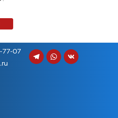
П
0-77-07
.ru