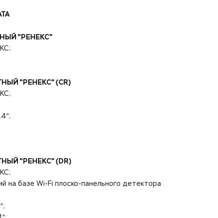
АТА
НЫЙ "РЕНЕКС"
КС;
НЫЙ "РЕНЕКС" (CR)
КС;
4″;
НЫЙ "РЕНЕКС" (DR)
КС;
й на базе Wi-Fi плоско-панельного детектора
″;
″;