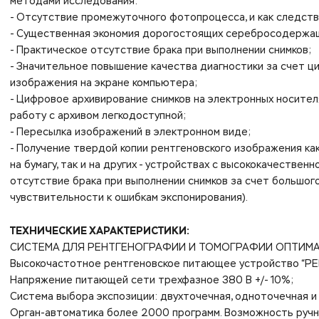
методами исследования:
- Отсутствие промежуточного фотопроцесса, и как следств
- Существенная экономия дорогостоящих серебросодержа
- Практическое отсутствие брака при выполнении снимков;
- Значительное повышение качества диагностики за счет 
изображения на экране компьютера;
- Цифровое архивирование снимков на электронных носител
работу с архивом легкодоступной;
- Пересылка изображений в электронном виде;
- Получение твердой копии рентгеновского изображения ка
на бумагу, так и на других - устройствах с высококачестве
отсутствие брака при выполнении снимков за счет большог
чувствительности к ошибкам экспонирования).
ТЕХНИЧЕСКИЕ ХАРАКТЕРИСТИКИ:
СИСТЕМА ДЛЯ РЕНТГЕНОГРАФИИ И ТОМОГРАФИИ ОПТИМА 
Высокочастотное рентгеновское питающее устройство “Р
Напряжение питающей сети трехфазное 380 В +/- 10%;
Система выбора экспозиции: двухточечная, одноточечная и
Орган-автоматика более 2000 программ. Возможность ручн