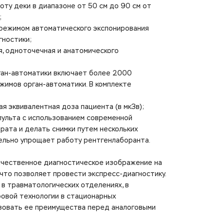
оту деки в диапазоне от 50 см до 90 см от
;
 режимом автоматического экспонирования
гностики;
я, одноточечная и анатомического
рган-автоматики включает более 2000
жимов орган-автоматики. В комплекте
я эквивалентная доза пациента (в мкЗв);
 пульта с использованием современной
рата и делать снимки путем нескольких
тельно упрощает работу рентгенлаборанта.
ачественное диагностическое изображение на
что позволяет провести экспресс-диагностику.
 в травматологических отделениях, в
ровой технологии в стационарных
изовать ее преимущества перед аналоговыми