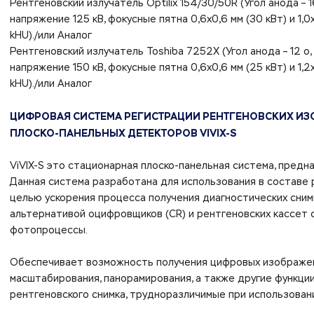
Рентгеновский излучатель Optilix 154/30/50R (Угол анода – 
напряжение 125 кВ, фокусные пятна 0,6х0,6 мм (30 кВт) и 1,0
kHU)./или Аналог
Рентгеновский излучатель Toshiba 7252X (Угол анода – 12 о
напряжение 150 кВ, фокусные пятна 0,6х0,6 мм (25 кВт) и 1,2
kHU)./или Аналог
ЦИФРОВАЯ СИСТЕМА РЕГИСТРАЦИИ РЕНТГЕНОВСКИХ ИЗ
ПЛОСКО-ПАНЕЛЬНЫХ ДЕТЕКТОРОВ VIVIX-S
ViVIX-S это стационарная плоско-панельная система, предн
Данная система разработана для использования в составе 
целью ускорения процесса получения диагностических сним
альтернативой оцифровщиков (CR) и рентгеновских кассет
фотопроцессы.
Обеспечивает возможность получения цифровых изображен
масштабирования, панорамирования, а также другие функц
рентгеновского снимка, трудноразличимые при использован