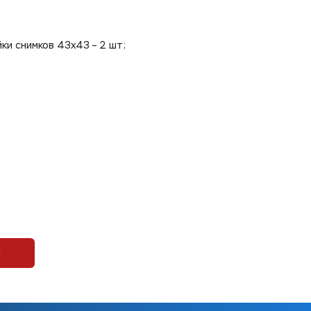
ки снимков 43х43 – 2 шт;
;
П