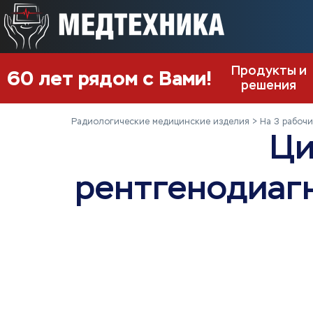
Продукты и
60 лет рядом с Вами!
решения
Радиологические медицинские изделия
На 3 рабочи
Ци
рентгенодиаг