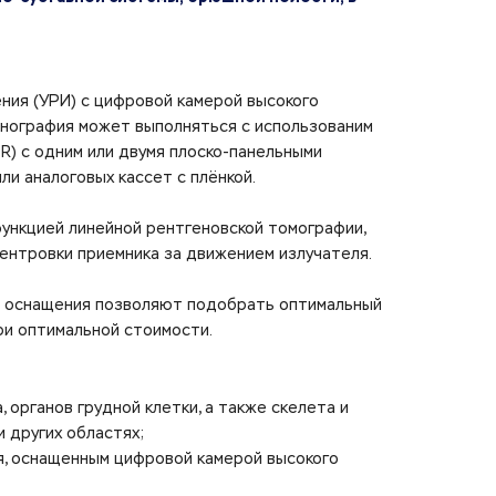
ния (УРИ) с цифровой камерой высокого
енография может выполняться с использованим
R) с одним или двумя плоско-панельными
и аналоговых кассет с плёнкой.
ункцией линейной рентгеновской томографии,
центровки приемника за движением излучателя.
о оснащения позволяют подобрать оптимальный
ри оптимальной стоимости.
 органов грудной клетки, а также скелета и
и других областях;
я, оснащенным цифровой камерой высокого