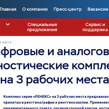
Главная
О компании
Пресс-центр
Вакансии
Специальные
Сервис и
предложения
поддержка
х места
фровые и аналого
ностические компл
на 3 рабочих мест
Комплекс серии «РЕНЕКС» на 3 рабочих места предназнач
принятых в рентгенографии и рентгеноскопии. Применяе
пищеварительного тракта, органов грудной клетки, кост